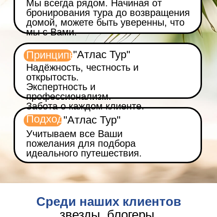
Мы всегда рядом. Начиная от
бронирования тура до возвращения
домой, можете быть уверенны, что
мы с Вами.
"Атлас Тур"
Принципы
Надёжность, честность и
открытость.
Экспертность и
профессионализм.
Забота о каждом клиенте.
Подход
"Атлас Тур"
Учитываем все Ваши
пожелания для подбора
идеального путешествия.
Среди наших клиентов
звезды, блогеры,