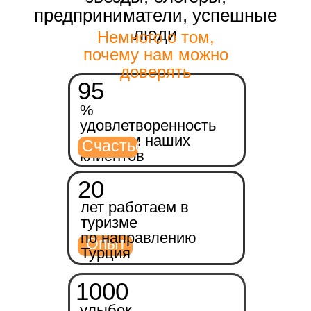
предприниматели, успешные
люди
Немного о том,
почему нам можно
доверять
95
%
удовлетворенность
отдыхом наших
Счастье
клиентов
20
лет работаем в
туризме
по направлению
Опыт
Турция
1000
улыбок