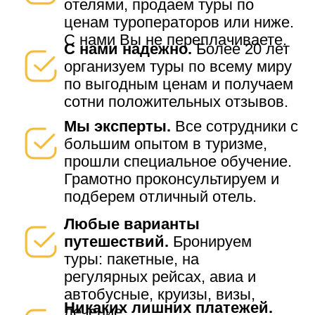
отелями, продаем туры по
ценам туроператоров или ниже.
С нами Вы не переплачиваете.
С нами надежно.
Более 20 лет
организуем туры по всему миру
по выгодным ценам и получаем
сотни положительных отзывов.
Мы эксперты.
Все сотрудники с
большим опытом в туризме,
прошли специальное обучение.
Грамотно проконсультируем и
подберем отличный отель.
Любые варианты
путешествий.
Бронируем
туры: пакетные, на
регулярных рейсах, авиа и
автобусные, круизы, визы,
Никаких лишних платежей.
лечение.