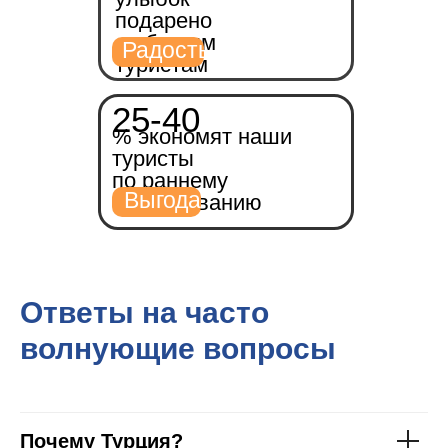
подарено
любимым
Радость
туристам
25-40
% экономят наши
туристы
по раннему
Выгода
бронированию
Ответы на часто
волнующие вопросы
лет у
туриз
Почему Турция?