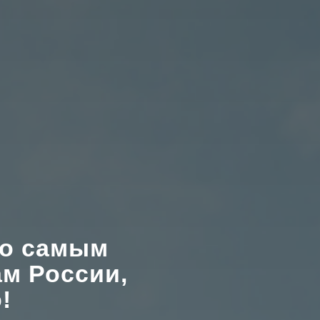
по самым
м России,
!